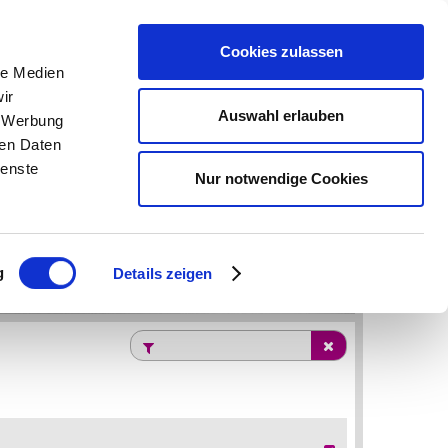
OMPARE (0)
|
PRICE INQUIRY (0)
|
REGISTER
|
LOGIN
|
Cookies zulassen
le Medien
ir
Auswahl erlauben
CAREER
CONTACT
, Werbung
ren Daten
ienste
Nur notwendige Cookies
g
Details zeigen