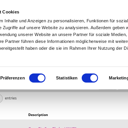
|
C
t Cookies
 Inhalte und Anzeigen zu personalisieren, Funktionen für sozia
e Zugriffe auf unsere Website zu analysieren. Außerdem geben w
SERVICES
ABOUT LEUCO
rwendung unserer Website an unsere Partner für soziale Medien
re Partner führen diese Informationen möglicherweise mit weite
TS
CIRCULAR SAW BLADES
GANG-RIP SAW BLADES
ereitgestellt haben oder die sie im Rahmen Ihrer Nutzung der D
SAW BLADES BY LEUCO
VARIETY, INNOVATION
Präferenzen
Statistiken
Marketin
entries
Description