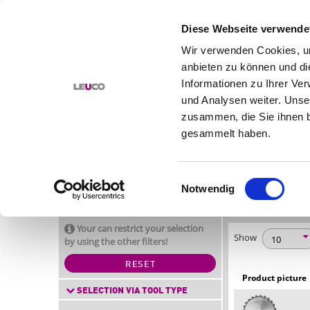
Diese Webseite verwende
Wir verwenden Cookies, um
anbieten zu können und di
PRODUCTS
SOLUTIONS
Informationen zu Ihrer Ve
und Analysen weiter. Unse
DIRECTLY TO THE TOOL
HOME
PRODUC
zusammen, die Sie ihnen b
CIRCULAR 
TOOL FINDER
gesammelt haben.
QUALITY, 
WORKPIECE MATERIAL
MACHINE
APPLICATIONS
Einwilligungsauswahl
FEATURES
Notwendig
LEUCO PRODUCT NAMES
Articles found: 150
Your can restrict your selection
Show
by using the other filters!
RESET
Product picture
SELECTION VIA TOOL TYPE