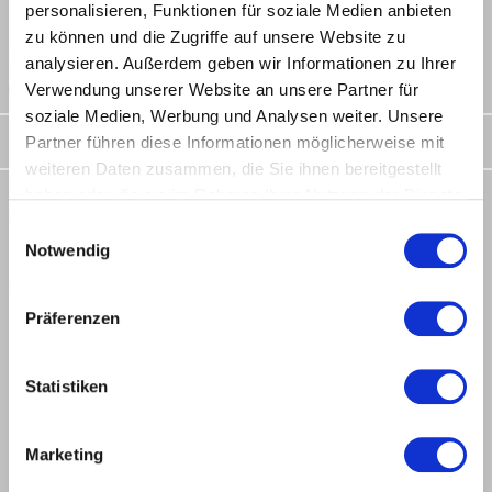
personalisieren, Funktionen für soziale Medien anbieten
Articles found: 260
zu können und die Zugriffe auf unsere Website zu
Your can restrict your selection by using the other filters!
analysieren. Außerdem geben wir Informationen zu Ihrer
Verwendung unserer Website an unsere Partner für
RESET
soziale Medien, Werbung und Analysen weiter. Unsere
Partner führen diese Informationen möglicherweise mit
SELECTION VIA TOOL TYPE
weiteren Daten zusammen, die Sie ihnen bereitgestellt
HOME
PRODUCTS
CIRCULAR SAW BLADES
haben oder die sie im Rahmen Ihrer Nutzung der Dienste
PANEL SIZING SAW BLADES
gesammelt haben.
Einwilligungsauswahl
CIRCULAR SAW BLADES BY LEUCO
Notwendig
QUALITY, VARIETY, INNOVATION
Show
entries
Präferenzen
/
Statistiken
Description
Marketing
Panel Sizing Saw Blades HW - Q-Cut "G6"