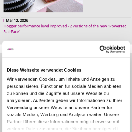
Mar 12, 2026
Hogger performance level improved - 2 versions of the new "PowerTec
5 airFace"
NEWS SOLUTIONS
Mar 24, 2026
Adjustable cutters impress in production at Ballerina Küchen
Diese Webseite verwendet Cookies
Wir verwenden Cookies, um Inhalte und Anzeigen zu
personalisieren, Funktionen für soziale Medien anbieten
zu können und die Zugriffe auf unsere Website zu
analysieren. Außerdem geben wir Informationen zu Ihrer
Verwendung unserer Website an unsere Partner für
Jan 30, 2026
Extractor hoods from LEUCO: Tuning for productivity
soziale Medien, Werbung und Analysen weiter. Unsere
Partner führen diese Informationen möglicherweise mit
weiteren Daten zusammen, die Sie ihnen bereitgestellt