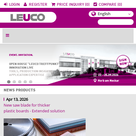
LOGIN
REGISTER
PRICE INQUIRY (0)
COMPARE (0)
EVENT. INVITATION.
OPEN HOUSE "LEUCO TREFFPUNKT"
INNOVATION LIVE
TOOLS, PRODUCTION INSIGHTS,
APPLICATION EXPERTISE
NEWS PRODUCTS
Apr 13, 2026
New saw blade for thicker
plastic boards - Extended solution