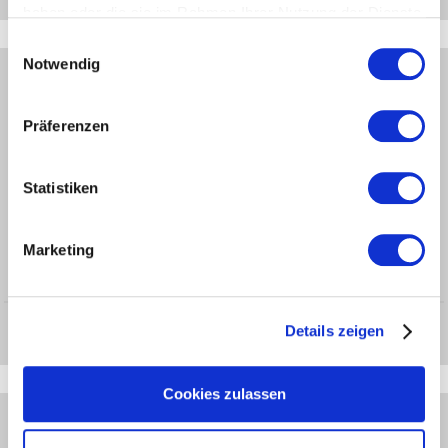
haben oder die sie im Rahmen Ihrer Nutzung der Dienste
gesammelt haben.
NEWS LEUCO
Einwilligungsauswahl
Notwendig
Jun 18, 2026
New tools, new options: the LEUCOline 2026 customer magazine is
here!
Präferenzen
Statistiken
Marketing
Jun 8, 2026
30 Years of Nanxing: LEUCO China Honored as Strategic Partner
Details zeigen
CONTACT
Cookies zulassen
International | Germany
International
Germany sales, Service