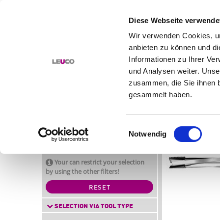
Diese Webseite verwende
Wir verwenden Cookies, um
anbieten zu können und di
PRODUCTS
SOLUTIONS
Informationen zu Ihrer Ve
und Analysen weiter. Unse
DIRECTLY TO THE TOOL
HOME
PRODUC
zusammen, die Sie ihnen b
LOCK-CASE
TOOL FINDER
gesammelt haben.
WORKPIECE MATERIAL
PRODUCT
MACHINE
APPLICATIONS
Einwilligungsauswahl
FEATURES
Notwendig
LEUCO PRODUCT NAMES
Articles found: 1
Your can restrict your selection
by using the other filters!
RESET
SELECTION VIA TOOL TYPE