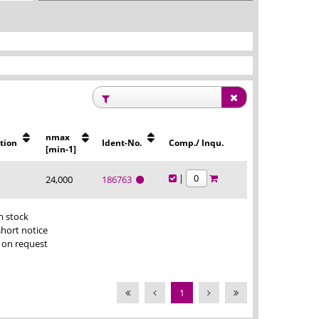
nmax
ction
Ident-No.
Comp./ Inqu.
[min-1]
|
24,000
186763
m stock
short notice
 on request
1