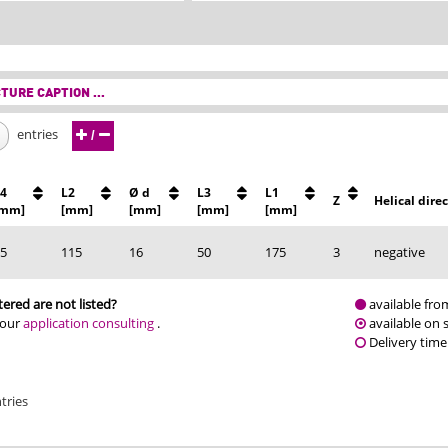
TURE CAPTION ...
entries
/
4
L2
Ø d
L3
L1
Z
Helical dire
[mm]
[mm]
[mm]
[mm]
[mm]
5
115
16
50
175
3
negative
ered are not listed?
available fro
 our
application consulting
.
available on 
Delivery time
tries