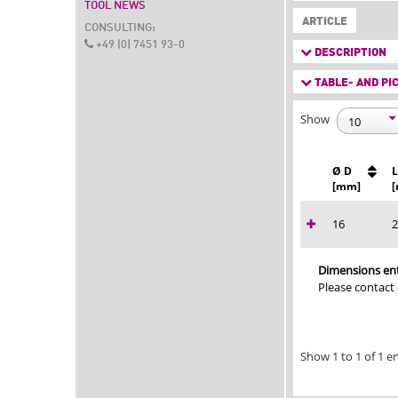
TOOL NEWS
ARTICLE
CONSULTING:
+49 (0) 7451 93-0
DESCRIPTION
TABLE- AND PIC
Show
Ø D
L
[mm]
16
2
Dimensions ent
Please contact
Show 1 to 1 of 1 en