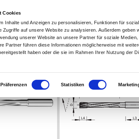
|
C
t Cookies
 Inhalte und Anzeigen zu personalisieren, Funktionen für sozia
e Zugriffe auf unsere Website zu analysieren. Außerdem geben w
SERVICES
ABOUT LEUCO
rwendung unserer Website an unsere Partner für soziale Medien
re Partner führen diese Informationen möglicherweise mit weite
TS
SHANK-TYPE CUTTERS
VHW STRAIGHT SHANK-TYPE CUTTERS M
ereitgestellt haben oder die sie im Rahmen Ihrer Nutzung der D
 ROUGHING CUTTERS VHW - NEGATIVE SPIRA
DRAWING
Präferenzen
Statistiken
Marketin