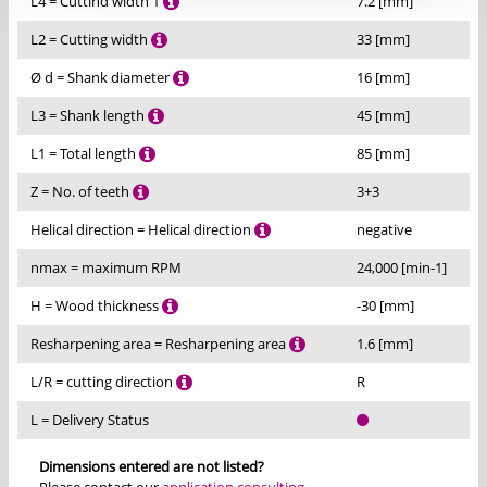
L4 = Cuttind width 1
7.2 [mm]
L2 = Cutting width
33 [mm]
Ø d = Shank diameter
16 [mm]
L3 = Shank length
45 [mm]
L1 = Total length
85 [mm]
Z = No. of teeth
3+3
Helical direction = Helical direction
negative
nmax = maximum RPM
24,000 [min-1]
H = Wood thickness
-30 [mm]
Resharpening area = Resharpening area
1.6 [mm]
L/R = cutting direction
R
L = Delivery Status
Dimensions entered are not listed?
Please contact our
application consulting
.