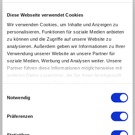
Diese Webseite verwendet Cookies
DRAWING
Wir verwenden Cookies, um Inhalte und Anzeigen zu
personalisieren, Funktionen für soziale Medien anbieten
zu können und die Zugriffe auf unsere Website zu
analysieren. Außerdem geben wir Informationen zu Ihrer
Verwendung unserer Website an unsere Partner für
soziale Medien, Werbung und Analysen weiter. Unsere
Partner führen diese Informationen möglicherweise mit
weiteren Daten zusammen, die Sie ihnen bereitgestellt
haben oder die sie im Rahmen Ihrer Nutzung der Dienste
gesammelt haben.
Einwilligungsauswahl
Notwendig
Präferenzen
Polycrystalline diamond [DP]
Statistiken