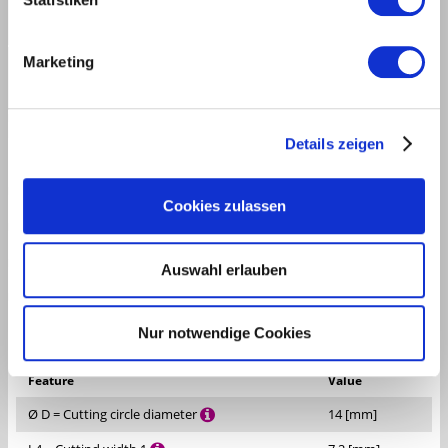
Marketing
MEC
Details zeigen
COMP./ INQU.
|
Cookies zulassen
TECHNICAL DATA
DOWNLOADS
Auswahl erlauben
DESCRIPTION
Nur notwendige Cookies
Feature
Value
Ø D = Cutting circle diameter
14 [mm]