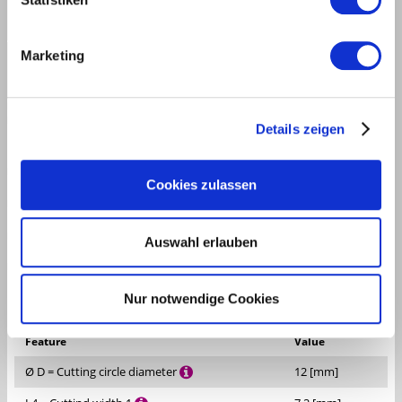
Marketing
MEC
Details zeigen
COMP./ INQU.
|
Cookies zulassen
TECHNICAL DATA
DOWNLOADS
Auswahl erlauben
DESCRIPTION
Nur notwendige Cookies
Feature
Value
Ø D = Cutting circle diameter
12 [mm]