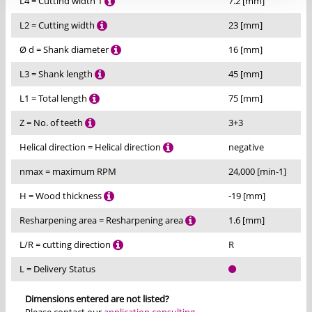
L4 = Cuttind width 1
7.2 [mm]
L2 = Cutting width
23 [mm]
Ø d = Shank diameter
16 [mm]
L3 = Shank length
45 [mm]
L1 = Total length
75 [mm]
Z = No. of teeth
3+3
Helical direction = Helical direction
negative
nmax = maximum RPM
24,000 [min-1]
H = Wood thickness
-19 [mm]
Resharpening area = Resharpening area
1.6 [mm]
L/R = cutting direction
R
L = Delivery Status
Dimensions entered are not listed?
Please contact our
application consulting
.