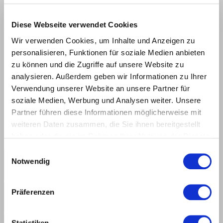
Diese Webseite verwendet Cookies
DRAWING
Wir verwenden Cookies, um Inhalte und Anzeigen zu
personalisieren, Funktionen für soziale Medien anbieten
zu können und die Zugriffe auf unsere Website zu
analysieren. Außerdem geben wir Informationen zu Ihrer
Verwendung unserer Website an unsere Partner für
soziale Medien, Werbung und Analysen weiter. Unsere
Partner führen diese Informationen möglicherweise mit
weiteren Daten zusammen, die Sie ihnen bereitgestellt
haben oder die sie im Rahmen Ihrer Nutzung der Dienste
gesammelt haben.
Einwilligungsauswahl
Notwendig
Präferenzen
Polycrystalline diamond [DP]
Statistiken