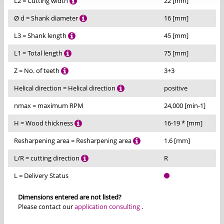
L2 = Cutting width
22 [mm]
Ø d = Shank diameter
16 [mm]
L3 = Shank length
45 [mm]
L1 = Total length
75 [mm]
Z = No. of teeth
3+3
Helical direction = Helical direction
positive
nmax = maximum RPM
24,000 [min-1]
H = Wood thickness
16-19 * [mm]
Resharpening area = Resharpening area
1.6 [mm]
L/R = cutting direction
R
L = Delivery Status
Dimensions entered are not listed?
Please contact our
application consulting
.